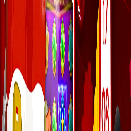
44
Hidung Bel
Meja - Arj
45
Udang ke
46
Langit
47
Tanah
48
Gula
49
Obat
50
Ahli Nuju
51
Air Gripe
52
Air Panas
53
Alat Tulis