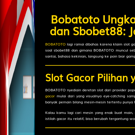
Destarata
Bobatoto Ungka
15
Pendeta W
Manggis -
dan Sbobet88: J
16
Orang Bon
BOBATOTO
lagi ramai dibahas karena klaim slot ga
Anggur - B
soal sbobet88 dan gimana BOBATOTO muncul sebag
santai, bahasa kekinian, langsung ke poin biar gam
17
Penolong -
Slot Gacor Pilihan 
18
Putri Raja
BOBATOTO nyediain deretan slot dari provider popul
Engsel - D
gacor
mulai dari yang visualnya eye-catching samp
banyak pemain bilang mesin-mesin tertentu punya R
19
Kekasih - 
Kalau kamu lagi cari mesin yang enak buat main, c
Bemo - N
istilah gacor itu relatif, bisa berubah tergantung w
20
Pahlawan -