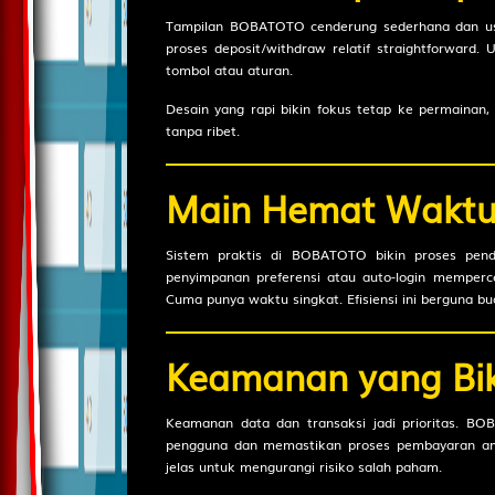
26
Putri Raja
Tampilan BOBATOTO cenderung sederhana dan user
Engsel - D
proses deposit/withdraw relatif straightforward.
tombol atau aturan.
27
Si Ceroboh
Desain yang rapi bikin fokus tetap ke permainan, 
Gedung Bi
tanpa ribet.
28
Anak Sakti
Main Hemat Waktu,
Sepatu - R
Sistem praktis di BOBATOTO bikin proses pendafta
29
Penari - C
penyimpanan preferensi atau auto-login memperc
Sekolahan 
Cuma punya waktu singkat. Efisiensi ini berguna bua
30
Penjual Da
Keamanan yang Bik
Sendok - K
Keamanan data dan transaksi jadi prioritas. BO
31
Pemburu - 
pengguna dan memastikan proses pembayaran aman
Baju - Pan
jelas untuk mengurangi risiko salah paham.