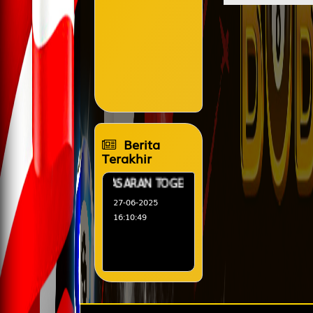
7635
CHINA
3017
9
Istri Sejati
Mobil - Se
BULLSEYE
6299
10
Peti Mati 
JAPAN
9078
Arjuna da
11
Raja - Nag
Berita
Samiaji
Terakhir
* JADWAL PASARAN TOGEL *
12
Wanita Can
27-06-2025
Bubuk - O
16:10:49
13
Ahli Nujum
Abiyasa
14
Orang Buta