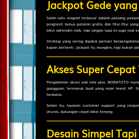
Jackpot Gede yang
Sabuk - W
Salah satu magnet terbesar adalah peluang jackp
21
Jejaka Tua
progresif, bonus putaran gratis, dan fitur-fitur 
Lesmana 
bikin adrenalin naik, tapi jangan lupa ini juga soal
Strategi yang sering dipakai pemain berpengalama
22
Janda Muda
kapan berhenti. Jackpot itu mungkin, tapi bukan ja
Grendel -
Akses Super Cepat
23
Berandal - 
Citraksa
Pengalaman akses jadi nilai plus. BOBATOTO meng
gangguan, termasuk buat yang main lewat HP. Si
24
Pengembar
terbatas.
- Tas - Ra
Selain itu, layanan customer support yang respo
aturan, dukungan cepat bikin tenang.
25
Nenek Moy
Sikat - T
Desain Simpel Tap