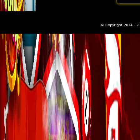
38
Orang Gila 
Buriswara
© Copyright 2014 - 
39
Siluman Ai
Toples - W
40
Putri Kipas
Apokat,Alp
41
Petani - Pe
Cukur - Ir
42
Prajurit -
Angin - Ci
43
Raksasa - 
Es - Praha