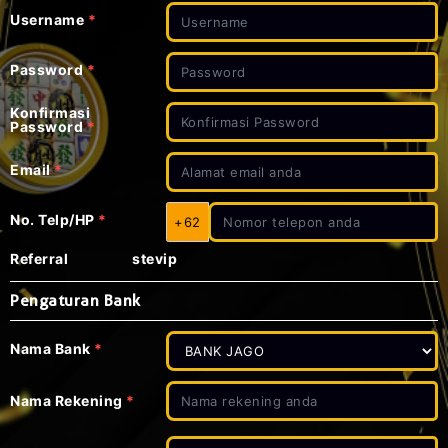
Username
*
Password
*
Konfirmasi
Password
*
Email
*
No. Telp/HP
*
+62
Referral
stevip
Pengaturan Bank
Nama Bank
*
Nama Rekening
*